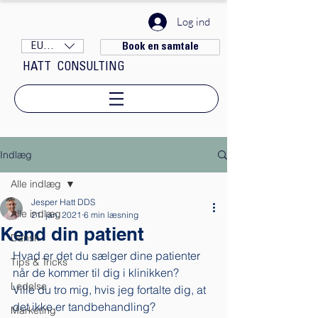
Log ind
EUR (€)
Book en samtale
HATT CONSULTING
Indlæg
Alle indlæg
Jesper Hatt DDS
Alle indlæg
21. jan. 2021
6 min læsning
Kend din patient
Dansk
Hvad er det du sælger dine patienter 
Tips & Tricks
når de kommer til dig i klinikken? 
Ledelse
Ville du tro mig, hvis jeg fortalte dig, at 
det ikke er tandbehandling? 
Marketing