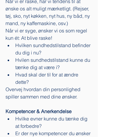
Når vi er raske, har vi tendens til at 
ønske os alt muligt mærketligt. (Rejser, 
tøj, sko, nyt køkken, nyt hus, ny båd, ny 
mand, ny kaffemaskine, osv.)
Når vi er syge, ønsker vi os som regel 
kun ét: At blive raske! 
Hvilken sundhedstilstand befinder 
du dig i nu? 
Hvilen sundhedstilstand kunne du 
tænke dig at være i? 
Hvad skal der til for at ændre 
dette? 
Overvej hvordan din personlighed 
spiller sammen med dine ønsker. 
Kompetencer & Anerkendelse
Hvilke evner kunne du tænke dig 
at forbedre? 
Er der nye kompetencer du ønsker 