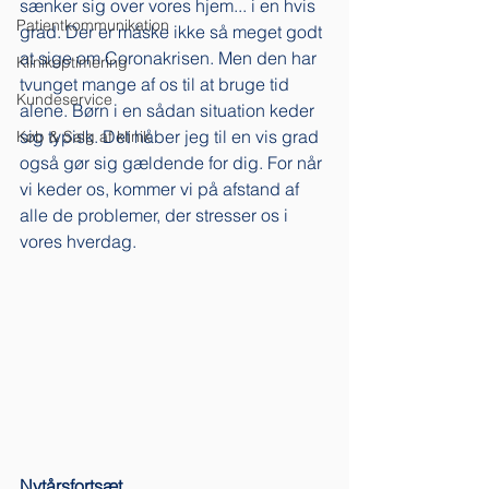
sænker sig over vores hjem... i en hvis 
Patientkommunikation
grad. Der er måske ikke så meget godt 
at sige om Coronakrisen. Men den har 
Klinikoptimering
tvunget mange af os til at bruge tid 
Kundeservice
alene. Børn i en sådan situation keder 
sig typisk. Det håber jeg til en vis grad 
Køb & Salg af klinik
også gør sig gældende for dig. For når 
vi keder os, kommer vi på afstand af 
alle de problemer, der stresser os i 
vores hverdag. 
Nytårsfortsæt