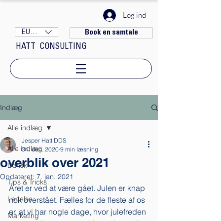
Log ind
EUR (€)
Book en samtale
HATT CONSULTING
Indlæg
Alle indlæg
Jesper Hatt DDS
Alle indlæg
31. dec. 2020
9 min læsning
overblik over 2021
Dansk
Opdateret:
7. jan. 2021
Tips & Tricks
Året er ved at være gået. Julen er knap 
Ledelse
nok overstået. Fælles for de fleste af os 
er, at vi har nogle dage, hvor julefreden 
Marketing