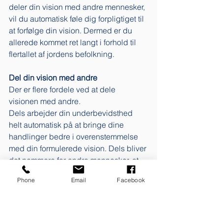
deler din vision med andre mennesker, 
vil du automatisk føle dig forpligtiget til 
at forfølge din vision. Dermed er du 
allerede kommet ret langt i forhold til 
flertallet af jordens befolkning. 
Del din vision med andre
Der er flere fordele ved at dele 
visionen med andre. 
Dels arbejder din underbevidsthed 
helt automatisk på at bringe dine 
handlinger bedre i overenstemmelse 
med din formulerede vision. Dels bliver 
det nemmere for andre mennesker, at 
få en forståelse for, helt konkret hvad 
Phone
Email
Facebook
du ønsker at opnå. Det er en kæmpe 
fordel på en arbejdsplads og i 
særdeleshed hvis det er en 
arbejdsplads hvor du er leder eller 