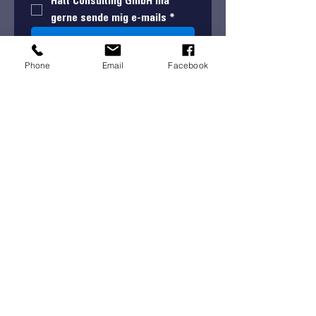
Hatt Consulting GmbH må 
gerne sende mig e-mails
*
Send mig bogen
Du får samtidig adgang til den praktiske 
Phone
Email
Facebook
tjekliste og mulighed for en gratis 
strategisamtale, hvis du ønsker det 
senere.
HVEM ER VI
-
Hatt Consulting GmbH er en
konsulentgruppe med over 25 års erfaring
i dentalbranchen. Vi identificerer de
udfordringer, der påvirker klinikkens
resultater og hjælper med løsninger, der