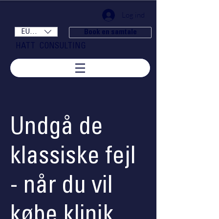
Log ind
EUR (€)
Book en samtale
HATT CONSULTING
Undgå de
klassiske fejl
- når du vil
købe klinik