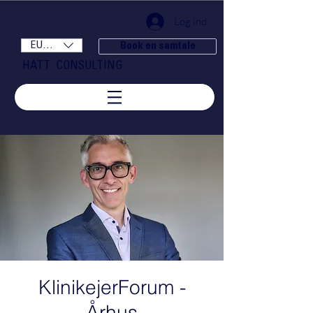
Log ind
EUR (€)
Book en samtale
HATT CONSULTING
KlinikejerForum -
Århus