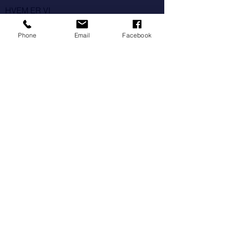
HVEM ER VI
-
Phone
Email
Facebook
Hatt Consulting GmbH er en
konsulentgruppe med over 25 års erfaring
i dentalbranchen. Vi identificerer de
udfordringer, der påvirker klinikkens
resultater og hjælper med løsninger, der
er nemme at implementere i en travl
hverdag.
HVAD KAN VI
-
Gøre det nemt at: