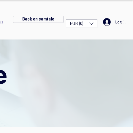
Book en samtale
og
Log ind
EUR (€)
e