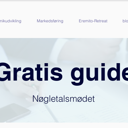
inikudvikling
Markedsføring
Eremito-Retreat
bl
Gratis guid
Nøgletalsmødet