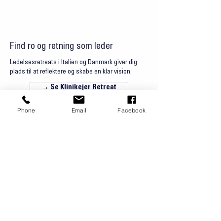
Find ro og retning som leder
Ledelsesretreats i Italien og Danmark giver dig
plads til at reflektere og skabe en klar vision.
→ Se Klinikejer Retreat
Phone
Email
Facebook
Hold fast i udviklingen
Med løbende opfølgning og praktiske værktøjer
sikrer vi, at dine nye vaner varer ved.
→ Se Udviklingsprogrammer