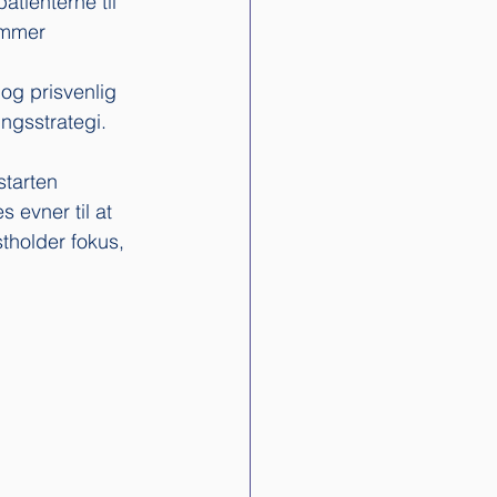
atienterne til 
ommer 
 og prisvenlig 
ngsstrategi. 
starten 
evner til at 
tholder fokus, 