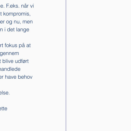
. F.eks. når vi 
 et kompromis, 
her og nu, men 
en i det lange 
t fokus på at 
r gennem 
blive udført 
ehandlede 
ger have behov 
lse. 
tte 