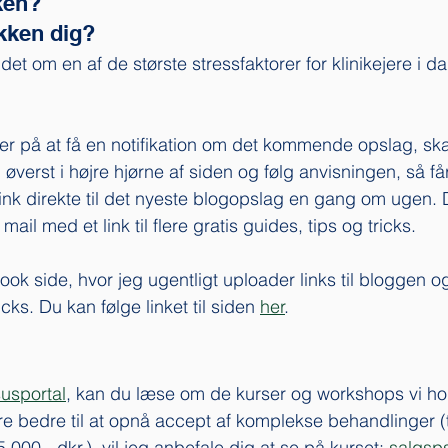
ken? 
ikken dig?
et om en af de største stressfaktorer for klinikejere i d
ker på at få en notifikation om det kommende opslag, ska
" øverst i højre hjørne af siden og følg anvisningen, så f
link direkte til det nyeste blogopslag en gang om ugen.
il med et link til flere gratis guides, tips og tricks. 
ok side, hvor jeg ugentligt uploader links til bloggen og
icks. Du kan følge linket til siden 
her
. 
susportal
, kan du læse om de kurser og workshops vi hold
re bedre til at opnå accept af komplekse behandlinger (
000,- dkr.), vil jeg anbefale dig at se på kurset: 
salgsps