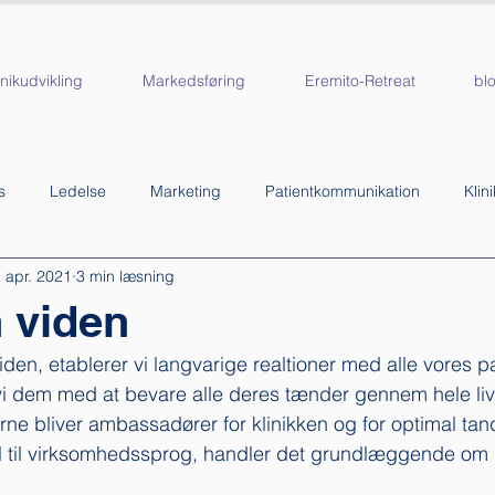
inikudvikling
Markedsføring
Eremito-Retreat
bl
s
Ledelse
Marketing
Patientkommunikation
Klin
. apr. 2021
3 min læsning
linik
n viden
 viden, etablerer vi langvarige realtioner med alle vores pa
vi dem med at bevare alle deres tænder gennem hele liv
rne bliver ambassadører for klinikken og for optimal tand
l til virksomhedssprog, handler det grundlæggende om