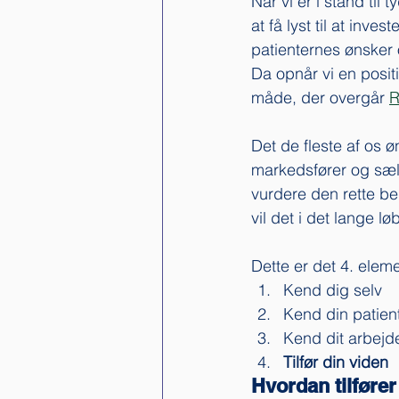
Når vi er i stand til 
at få lyst til at inv
patienternes ønsker 
Da opnår vi en positi
måde, der overgår 
R
Det de fleste af os øn
markedsfører og sælg
vurdere den rette be
vil det i det lange lø
Dette er det 4. eleme
Kend dig selv
Kend din patient
Kend dit arbejd
Tilfør din viden
Hvordan tilfører