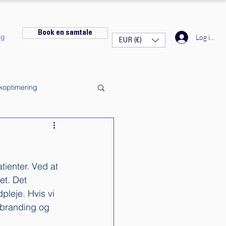
Book en samtale
og
Log ind
EUR (€)
ikoptimering
tienter. Ved at 
et. Det 
pleje. Hvis vi 
 branding og 