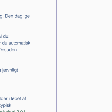
ag. Den daglige 
l du:
år du automatisk 
 Desuden 
 jævnligt 
er i løbet af 
typisk 
ykologi 2.0 i 