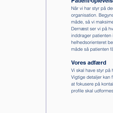
Patient-oplevel
Når vi har styr på 
organisation. Begynd
måde, så vi maksimer
Dernæst ser vi på h
inddrager patienten i
helhedsorienteret be
måde så patienten får
Vores adfærd
Vi skal have styr på 
Vigtige detaljer kan
at fokusere på kont
profile skal udforme