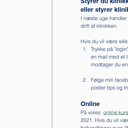
Styrer du klinik
eller styrer klin
I næste uge handler d
drift af klinikken. 
Hvis du vil være sik
Trykke på "login
en mail med et 
modtager du en ma
Følge min facebo
poster tips og tr
Online
På vores  
online kur
2021. Hvis du vil væ
behandlinger over 25.