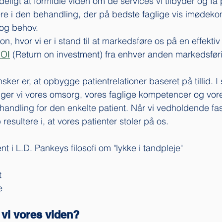
tydeligt at formidle viden om de services vi tilbyder og få p
estere i den behandling, der på bedste faglige vis imødek
og behov. 
on, hvor vi er i stand til at markedsføre os på en effektiv
OI
 (Return on investment) fra enhver anden markedsføri
sker er, at opbygge patientrelationer baseret på tillid. I 
er vi vores omsorg, vores faglige kompetencer og vores 
handling for den enkelte patient. Når vi vedholdende fas
b resultere i, at vores patienter stoler på os. 
nt i L.D. Pankeys filosofi om "lykke i tandpleje"
 
e
 vi vores viden?