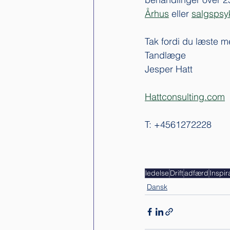
Århus
 eller 
salgspsy
Tak fordi du læste m
Tandlæge 
Jesper Hatt 
Hattconsulting.com
T: +4561272228
ledelse
Drift
adfærd
Inspir
Dansk