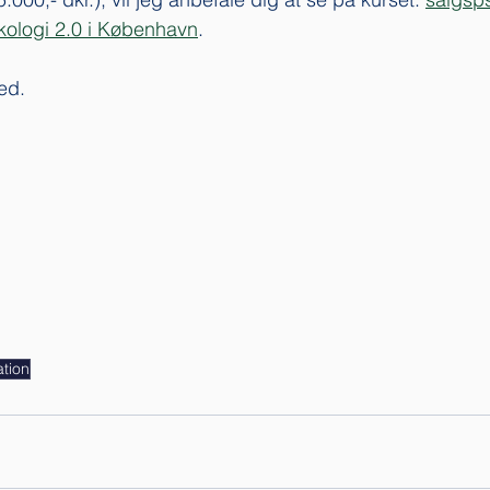
kologi 2.0 i København
.
ed. 
ation