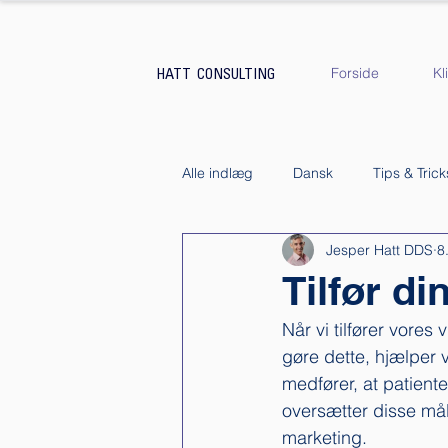
Forside
Kl
HATT CONSULTING
Alle indlæg
Dansk
Tips & Trick
Jesper Hatt DDS
8
Kundeservice
Køb & Salg af k
Tilfør di
Når vi tilfører vores
gøre dette, hjælper 
medfører, at patiente
oversætter disse må
marketing. 