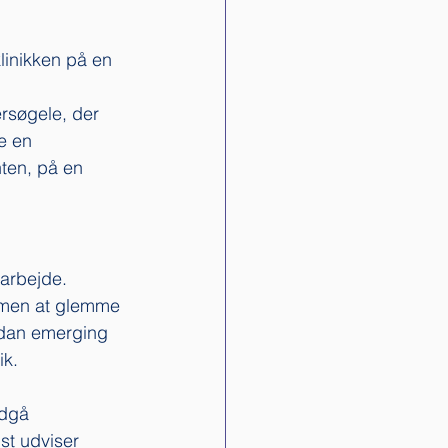
linikken på en 
rsøgele, der 
e en 
nten, på en 
 arbejde. 
, men at glemme 
rdan emerging 
k. 
ndgå 
st udviser 