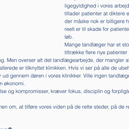
ligegyldighed i vores arbejde
tillader patienter at diktere
der måske nok er billigere 
reelt er til skade for patient
løb. 
Mange tandlæger har et stor
tiltrække flere nye patiente
g. Men overser alt det tandlægearbejde, der mangler at 
allerede er tilknyttet klinikken. Hvis vi ser på alle de ub
år ud gennem døren i vores klinikker. Ville ingen tandlæ
om økonomi. 
lse og kompromisser, kræver fokus, disciplin og forpligte
n om, at tilføre vores viden på de rette steder, på de re