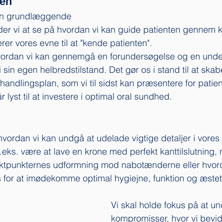
sen
den grundlæggende 
er vi at se på hvordan vi kan guide patienten gennem k
er vores evne til at "kende patienten". 
vordan vi kan gennemgå en forundersøgelse og en unde
 sin egen helbredstilstand. Det gør os i stand til at skab
handlingsplan, som vi til sidst kan præsentere for patie
 lyst til at investere i optimal oral sundhed. 
hvordan vi kan undgå at udelade vigtige detaljer i vores
 f.eks. være at lave en krone med perfekt kanttilslutning
aktpunkternes udformning mod nabotænderne eller hvo
s for at imødekomme optimal hygiejne, funktion og æsteti
Vi skal holde fokus på at u
kompromisser, hvor vi bevid