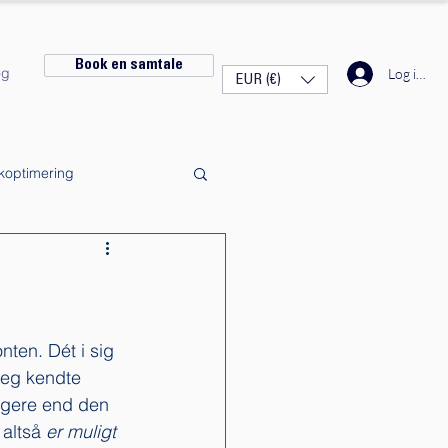
Book en samtale
og
Log ind
EUR (€)
ikoptimering
ten. Dét i sig 
jeg kendte 
ngere end den 
altså 
er muligt 