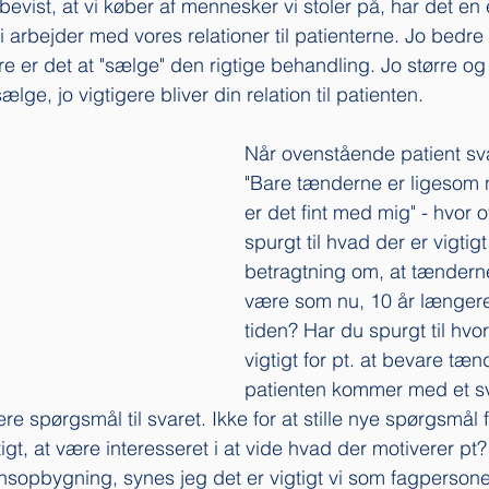
bevist, at vi køber af mennesker vi stoler på, har det en
 arbejder med vores relationer til patienterne. Jo bedre
e er det at "sælge" den rigtige behandling. Jo større og
lge, jo vigtigere bliver din relation til patienten. 
Når ovenstående patient sv
"Bare tænderne er ligesom n
er det fint med mig" - hvor o
spurgt til hvad der er vigtigt 
betragtning om, at tænderne
være som nu, 10 år længere
tiden? Har du spurgt til hvor
vigtigt for pt. at bevare tæ
patienten kommer med et sv
re spørgsmål til svaret. Ikke for at stille nye spørgsmål f
tigt, at være interesseret i at vide hvad der motiverer pt?
nsopbygning, synes jeg det er vigtigt vi som fagpersone