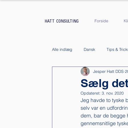
Forside
Kl
HATT CONSULTING
Alle indlæg
Dansk
Tips & Trick
Jesper Hatt DDS
2
Kundeservice
Køb & Salg af k
Sælg det
Opdateret:
3. nov. 2020
Jeg havde to tyske b
selv var en udfordri
dem, bar de begge h
gennemsnitlige tyske