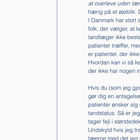
at overleve uden tæ
hæng på et øjeblik. 
I Danmark har stort s
folk, der vælger, at 
tandlæger ikke best
patienter træffer, me
er patienter, der ikk
Hvordan kan vi så ke
der ikke har nogen i
Hvis du (som jeg gjo
gør dig en antagels
patienter ønsker sig 
tandstatus. Så er jeg
tager fejl i størstede
Undskyld hvis jeg træ
tæerne med det jeg 