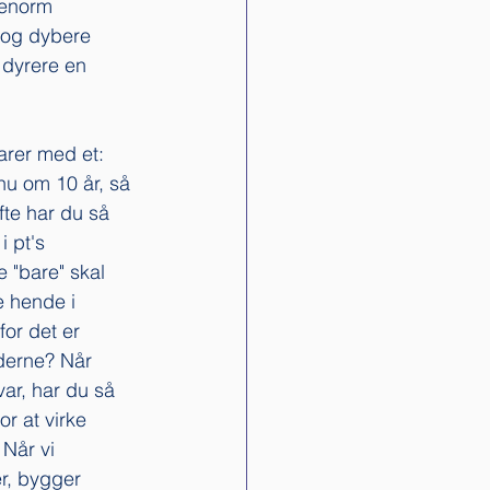
 enorm 
 og dybere 
 dyrere en 
arer med et: 
u om 10 år, så 
fte har du så 
i pt's 
 "bare" skal 
 hende i 
for det er 
nderne? Når 
ar, har du så 
or at virke 
 Når vi 
r, bygger 