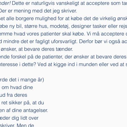
nder!
 Dette er naturligvis vanskeligt at acceptere som 
Der er mening med det jeg skriver.  
et alle borgere mulighed for at købe det de virkelig ønsk
købe ny bil, større hus, modetøj, designer tasker eller rej
emme hvad vores patienter skal købe. Vi må acceptere d
d mindre det er fagligt uforsvarligt. Derfor bør vi også a
e ønsker, at bevare deres tænder. 
nde forskel på de patienter, der ønsker at bevare dere
nteresse i dette? Ved at kigge ind i munden eller ved a
rde det i mange år) 
e om hvad dine 
ud fra deres 
 ret sikker på, at du 
len af dine antagelser. 
der dig lidt over 
skriver. Men de 