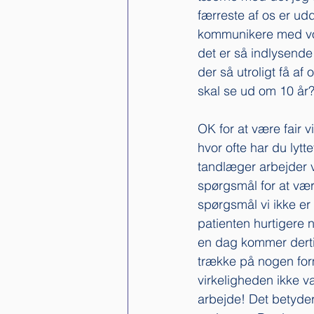
færreste af os er ud
kommunikere med vor
det er så indlysende
der så utroligt få a
skal se ud om 10 år?
OK for at være fair v
hvor ofte har du lytte
tandlæger arbejder vi
spørgsmål for at være
spørgsmål vi ikke er 
patienten hurtigere 
en dag kommer dertil,
trække på nogen form 
virkeligheden ikke va
arbejde! Det betyder 