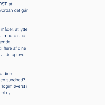
RST, at 
vordan det går 
 måder, at lytte 
 at ændre sine 
gende 
 flere af dine 
 vil du opleve 
d dine 
egen sundhed? 
login" øverst i 
et nyt 