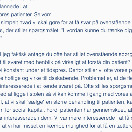
dannede i at 
es patienter. Selvom 
 simpelt hvad vi skal gøre for at få svar på ovenstående
f os, der stiller spørgsmålet: "Hvordan kunne du tænke di
"
il jeg faktisk antage du ofte har stillet ovenstående spø
t til svaret med henblik på virkeligt at forstå din patient
 konstant under et tidspres. Derfor stiller vi ofte vores p
 høflige og virke tillidsskabende. Problemet er, at de fles
interesserede i at kende svaret på. Ofte stilles spørgsmå
ned at ligge i stolen så vi kan komme i gang med vores a
 at vi skal "sælge" en større behandling til patienten, ka
for social kapital. Fordi patienten har gennemskuet, at 
r interesserede i dem. Vi var mere interesserede i at få 
at vi har misset en kæmpe mulighed for at få en tættere r