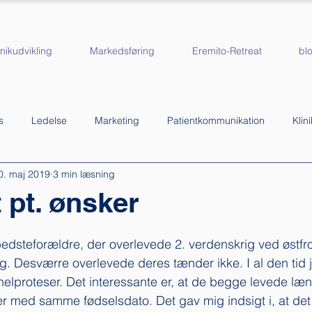
inikudvikling
Markedsføring
Eremito-Retreat
bl
s
Ledelse
Marketing
Patientkommunikation
Klin
0. maj 2019
3 min læsning
linik
 pt. ønsker
edsteforældre, der overlevede 2. verdenskrig ved østfron
ng. Desværre overlevede deres tænder ikke. I al den tid 
elproteser. Det interessante er, at de begge levede læ
r med samme fødselsdato. Det gav mig indsigt i, at det 