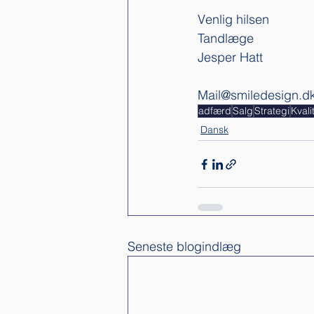
Venlig hilsen
Tandlæge
Jesper Hatt
Mail@smiledesign.d
adfærd
Salg
Strategi
Kvali
Dansk
Seneste blogindlæg