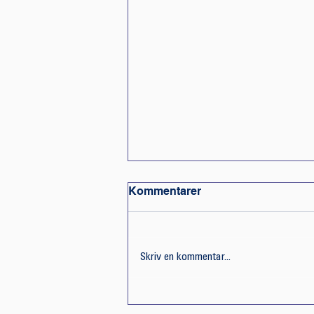
Kommentarer
Skriv en kommentar...
Nøglen til en god
patientoplevelse