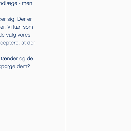
tandlæge - men 
er sig. Der er 
ser. Vi kan som 
e valg vores 
cceptere, at der 
s tænder og de 
t spørge dem?