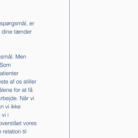
 spørgsmål, er 
g dine tænder 
rgsmål. Men 
? Som 
atienter 
te af os stiller 
lene for at få 
rbejde. Når vi 
n vi ikke 
vi i 
overstået vores 
elation til 