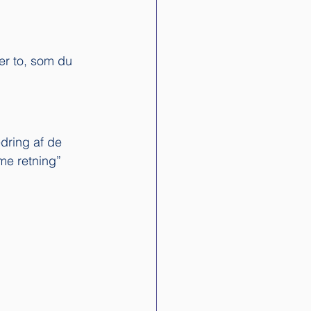
er to, som du 
edring af de 
me retning” 