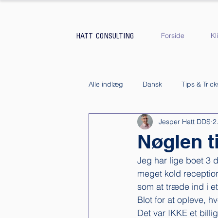
Forside
Kl
HATT CONSULTING
Alle indlæg
Dansk
Tips & Trick
Jesper Hatt DDS
2
Kundeservice
Køb & Salg af k
Nøglen t
Jeg har lige boet 3 
meget kold reception
som at træde ind i e
Blot for at opleve, 
Det var IKKE et billi