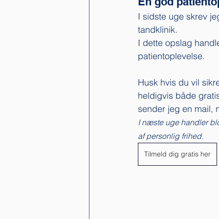
En god patiento
I sidste uge skrev j
tandklinik.
I dette opslag handl
patientoplevelse.  
Husk hvis du vil sikr
heldigvis både grati
sender jeg en mail, n
I næste uge handler blo
af personlig frihed.
Tilmeld dig gratis her