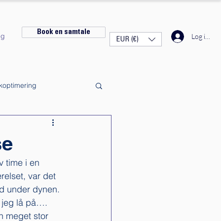
Book en samtale
og
Log ind
EUR (€)
ikoptimering
se
 time i en 
elset, var det 
nd under dynen. 
 jeg lå på…. 
en meget stor 