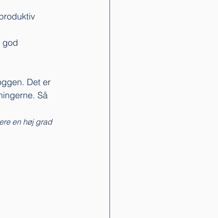
produktiv 
n god 
loggen. Det er 
ningerne. Så 
ere en høj grad 