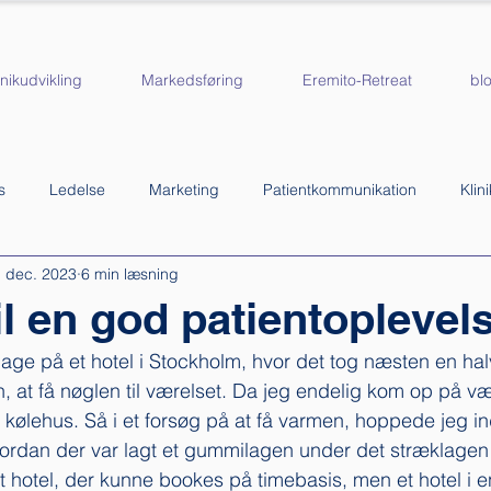
inikudvikling
Markedsføring
Eremito-Retreat
bl
s
Ledelse
Marketing
Patientkommunikation
Klin
. dec. 2023
6 min læsning
linik
il en god patientoplevel
dage på et hotel i Stockholm, hvor det tog næsten en halv
, at få nøglen til værelset. Da jeg endelig kom op på vær
t kølehus. Så i et forsøg på at få varmen, hoppede jeg i
hvordan der var lagt et gummilagen under det stræklagen
gt hotel, der kunne bookes på timebasis, men et hotel i 