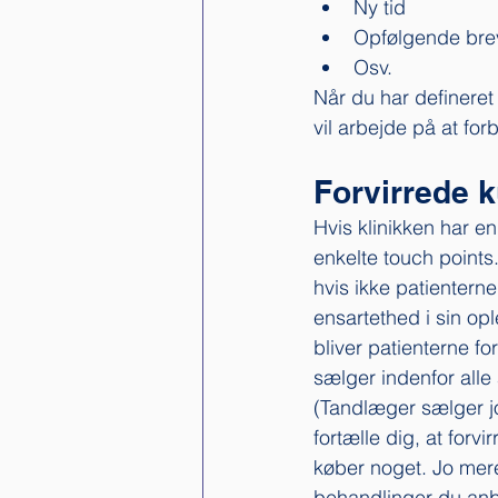
Ny tid
Opfølgende bre
Osv. 
Når du har defineret 
vil arbejde på at for
Forvirrede 
Hvis klinikken har en
enkelte touch points.
hvis ikke patienterne
ensartethed i sin opl
bliver patienterne fo
sælger indenfor alle
(Tandlæger sælger jo
fortælle dig, at forvi
køber noget. Jo mer
behandlinger du anbe