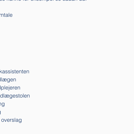
amtale
kassistenten
dlægen
plejeren
ndlægestolen
ng 
 
 overslag