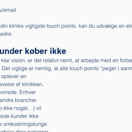
v/email
din kliniks vigtigste touch points, kan du udvælge en ell
bedre. 
kunder køber ikke
 klar vision, er det relativt nemt, at arbejde med en forb
 Det vigtige er nemlig, at alle touch points “peger i sam
 oplever en 
evelse af klinikken, 
rvirrede. Enhver 
 andre brancher 
 ikke noget…) vil 
rrede kunder ikke 
e omkostningstunge 
faler dine patienter, 