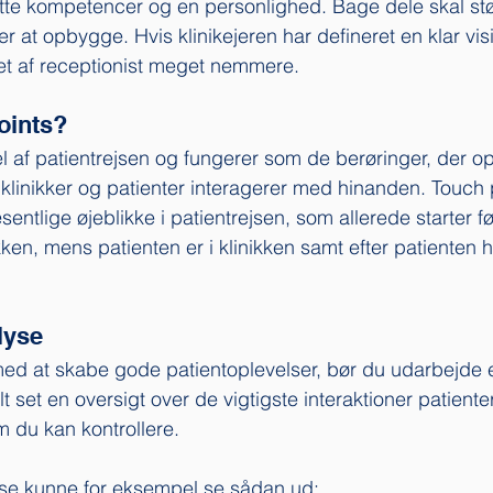
tte kompetencer og en personlighed. Bage dele skal stø
r at opbygge. Hvis klinikejeren har defineret en klar visi
lget af receptionist meget nemmere. 
oints?
l af patientrejsen og fungerer som de berøringer, der o
r klinikker og patienter interagerer med hinanden. Touch 
ntlige øjeblikke i patientrejsen, som allerede starter fø
nikken, mens patienten er i klinikken samt efter patienten h
lyse
med at skabe gode patientoplevelser, bør du udarbejde 
t set en oversigt over de vigtigste interaktioner patient
m du kan kontrollere. 
yse kunne for eksempel se sådan ud: 