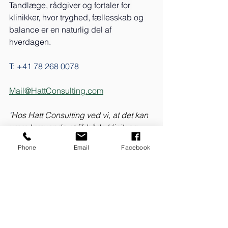
Tandlæge, rådgiver og fortaler for 
klinikker, hvor tryghed, fællesskab og 
balance er en naturlig del af 
hverdagen.
T: +41 78 268 0078
Mail@HattConsulting.com
"
Hos Hatt Consulting ved vi, at det kan 
være krævende at få både klinik og 
privatliv til at hænge sammen. Mange 
Phone
Email
Facebook
klinikejere drømmer i virkeligheden 
ikke om at arbejde mere - men om at 
skabe mere ro, overskud og balance i 
hverdagen.
Vi hjælper dig og dit team med at finde 
små, praktiske veje til at gøre dagene 