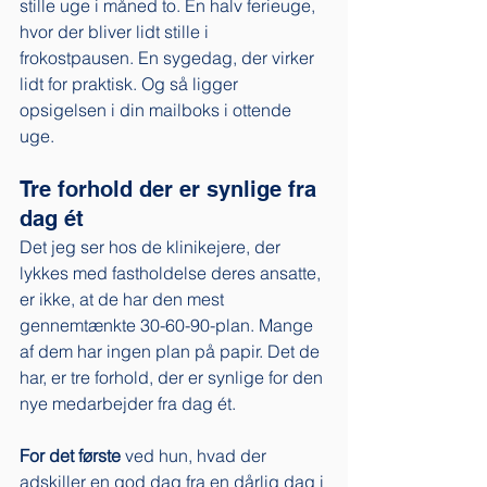
stille uge i måned to. En halv ferieuge, 
hvor der bliver lidt stille i 
frokostpausen. En sygedag, der virker 
lidt for praktisk. Og så ligger 
opsigelsen i din mailboks i ottende 
uge.
Tre forhold der er synlige fra 
dag ét
Det jeg ser hos de klinikejere, der 
lykkes med fastholdelse deres ansatte, 
er ikke, at de har den mest 
gennemtænkte 30-60-90-plan. Mange 
af dem har ingen plan på papir. Det de 
har, er tre forhold, der er synlige for den 
nye medarbejder fra dag ét.
For det første
 ved hun, hvad der 
adskiller en god dag fra en dårlig dag i 