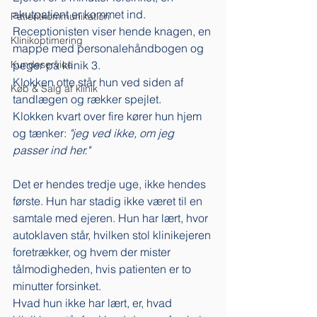
akutpatient er kommet ind. 
Patientkommunikation
Receptionisten viser hende knagen, en 
Klinikoptimering
mappe med personalehåndbogen og 
Kundeservice
peger på klinik 3. 
Klokken otte står hun ved siden af 
Køb & Salg af klinik
tandlægen og rækker spejlet. 
Klokken kvart over fire kører hun hjem 
og tænker: 
"jeg ved ikke, om jeg 
passer ind her."
Det er hendes tredje uge, ikke hendes 
første. Hun har stadig ikke været til en 
samtale med ejeren. Hun har lært, hvor 
autoklaven står, hvilken stol klinikejeren 
foretrækker, og hvem der mister 
tålmodigheden, hvis patienten er to 
minutter forsinket. 
Hvad hun ikke har lært, er, hvad 