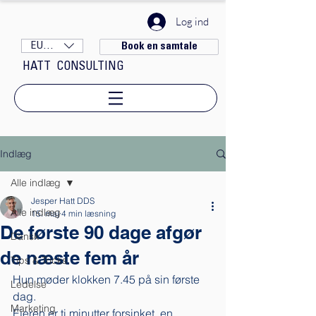
Log ind
EUR (€)
Book en samtale
HATT CONSULTING
Indlæg
Alle indlæg
Jesper Hatt DDS
Alle indlæg
15. maj
4 min læsning
De første 90 dage afgør
Dansk
de næste fem år
Tips & Tricks
Hun møder klokken 7.45 på sin første 
Ledelse
dag. 
Marketing
Ejeren er ti minutter forsinket, en 