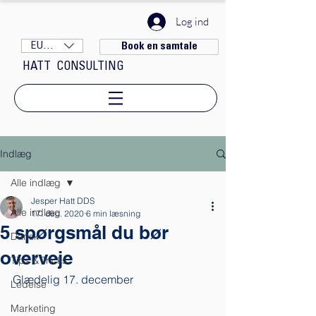
Log ind
EUR (€)
Book en samtale
HATT CONSULTING
Indlæg
Alle indlæg
Jesper Hatt DDS
Alle indlæg
17. dec. 2020
6 min læsning
5 spørgsmål du bør
Dansk
overveje
Tips & Tricks
Glædelig 17. december
Ledelse
Marketing