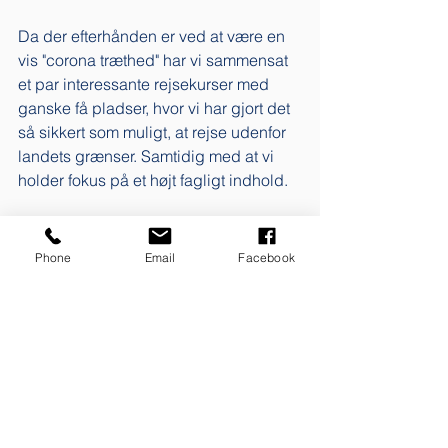
Da der efterhånden er ved at være en 
vis "corona træthed" har vi sammensat 
et par interessante rejsekurser med 
ganske få pladser, hvor vi har gjort det 
så sikkert som muligt, at rejse udenfor 
landets grænser. Samtidig med at vi 
holder fokus på et højt fagligt indhold. 
I næste uge bliver det lidt anderledes 
end normalt. Bloggen udgives altid 
Phone
Email
Facebook
torsdag kl. 12. Men da torsdag i næste 
uge er den 24. december, har jeg 
besluttet mig for at flytte udgivelsen til 
fredag d. 25. december. Her kommer 
det til at handle om det kommende år 
og hvordan du med fordel kan skabe 
dig et overblik allerede nu. 